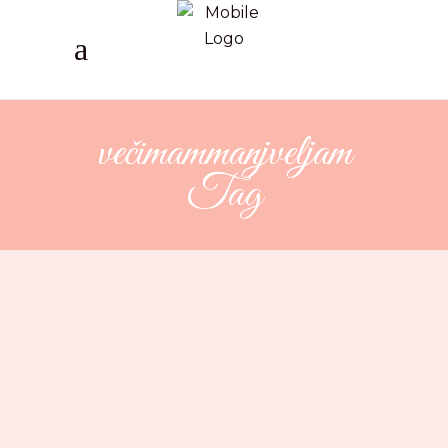
večimammanjveljam
Tag
Blog #1: kriza