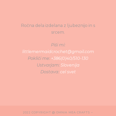
Ročna dela izdelana z ljubeznijo in s
srcem.
Piši mi:
littlemermaidcrochet@gmail.com
Pokliči me:
+386(0)40/510-130
Ustvarjam:
Slovenija
Dostava:
cel svet
2022 COPYRIGHT @ OMNIA MEA CRAFTS –