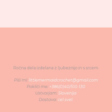
Ročna dela izdelana z ljubeznijo in s srcem.
Piši mi:
littlemermaidcrochet@gmail.com
Pokliči me:
+386(0)40/510-130
Ustvarjam:
Slovenija
Dostava:
cel svet