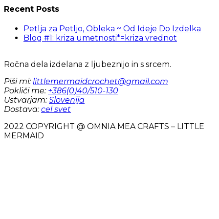
Recent Posts
Petlja za Petljo, Obleka ~ Od Ideje Do Izdelka
Blog #1: kriza umetnosti*=kriza vrednot
Ročna dela izdelana z ljubeznijo in s srcem.
Piši mi:
littlemermaidcrochet@gmail.com
Pokliči me:
+386(0)40/510-130
Ustvarjam:
Slovenija
Dostava:
cel svet
2022 COPYRIGHT @ OMNIA MEA CRAFTS – LITTLE
MERMAID