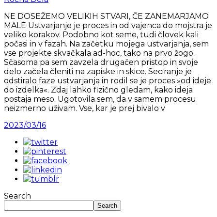
NE DOSEŽEMO VELIKIH STVARI, ČE ZANEMARJAMO
MALE Ustvarjanje je proces in od vajenca do mojstra je
veliko korakov. Podobno kot seme, tudi človek kali
počasi in v fazah. Na začetku mojega ustvarjanja, sem
vse projekte skvačkala ad-hoc, tako na prvo žogo.
Sčasoma pa sem zavzela drugačen pristop in svoje
delo začela členiti na zapiske in skice. Seciranje je
odstiralo faze ustvarjanja in rodil se je proces »od ideje
do izdelka«. Zdaj lahko fizično gledam, kako ideja
postaja meso. Ugotovila sem, da v samem procesu
neizmerno uživam. Vse, kar je prej bivalo v
2023/03/16
Search
Search