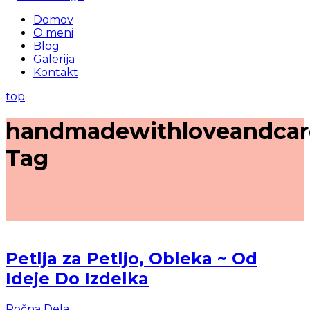
Domov
O meni
Blog
Galerija
Kontakt
top
handmadewithloveandcar
Tag
Petlja za Petljo, Obleka ~ Od
Ideje Do Izdelka
Ročna Dela